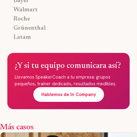
Bayer
Walmart
Roche
Grünenthal
Latam
¿Y si tu equipo comunicara así?
Llevamos SpeakerCoach a tu empresa: grupos
pequeños, trainer dedicado, resultados medibles.
Hablemos de In Company
Más casos