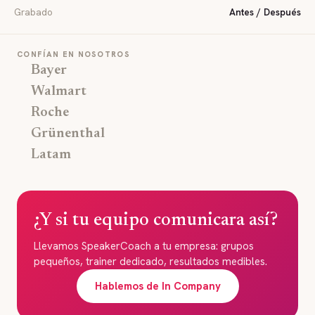
Grabado
Antes / Después
CONFÍAN EN NOSOTROS
Bayer
Walmart
Roche
Grünenthal
Latam
¿Y si tu equipo comunicara así?
Llevamos SpeakerCoach a tu empresa: grupos
pequeños, trainer dedicado, resultados medibles.
Hablemos de In Company