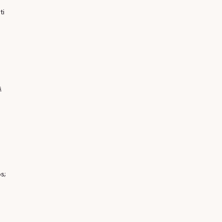
ti
s
s;