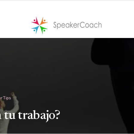
ips
Todos los Programas
erTips
 tu trabajo?