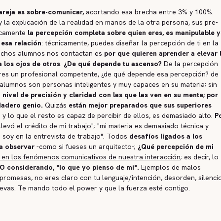
pareja es sobre-comunicar,
acortando esa brecha entre 3% y 100%.
 la explicación de la realidad en manos de la otra persona, sus pre-
ticamente
la percepción completa sobre quien eres, es manipulable y
 esa relación
: técnicamente, puedes diseñar la percepción de ti en la
muchos alumnos nos contactan es
por que quieren aprender a elevar 
 los ojos de otros
.
¿De qué depende tu ascenso?
De la percepción
i eres un profesional competente, ¿de qué depende esa percepción? de
lumnos son personas inteligentes y muy capaces en su materia; sin
 nivel de precisión y claridad con las que las ven en su mente; por
dadero genio.
Quizás
están mejor preparados que sus superiores
 y lo que el resto es capaz de percibir de ellos, es demasiado alto.
P
levó el crédito de mi trabajo"; "mi materia es demasiado técnica y
 soy en la entrevista de trabajo". Todos
desafíos ligados a los
 a observar
-como si fueses un arquitecto-;
¿Qué percepción de mi
en los fenómenos comunicativos de nuestra interacción
; es decir, lo
O considerando, "lo que yo pienso de mi".
Ejemplos de malos
romesas, no eres claro con tu lenguaje/intención, desorden, silencio
levas. Te mando todo el power y que la fuerza esté contigo.