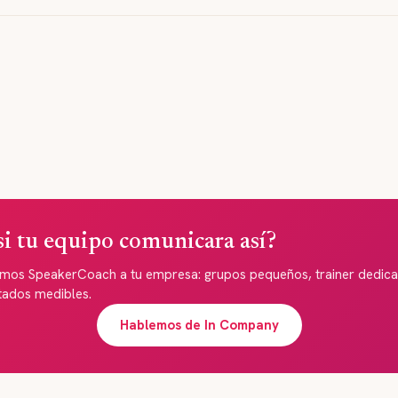
si tu equipo comunicara así?
amos SpeakerCoach a tu empresa: grupos pequeños, trainer dedic
tados medibles.
Hablemos de In Company