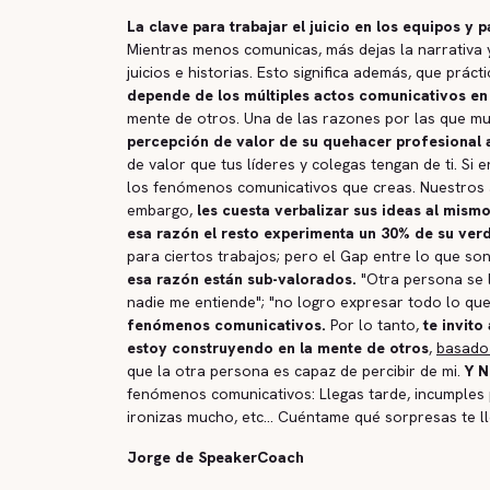
La clave para trabajar el juicio en los equipos y 
Mientras menos comunicas, más dejas la narrativa y
juicios e historias. Esto significa además, que prác
depende de los múltiples actos comunicativos en
mente de otros. Una de las razones por las que 
percepción de valor de su quehacer profesional a
de valor que tus líderes y colegas tengan de ti. S
los fenómenos comunicativos que creas. Nuestros a
embargo,
les cuesta verbalizar sus ideas al mismo
esa razón el resto experimenta un 30% de su ver
para ciertos trabajos; pero el Gap entre lo que son
esa razón están sub-valorados.
"Otra persona se l
nadie me entiende"; "no logro expresar todo lo que
fenómenos comunicativos.
Por lo tanto,
te invito
estoy construyendo en la mente de otros
,
basado 
que la otra persona es capaz de percibir de mi.
Y N
fenómenos comunicativos: Llegas tarde, incumples p
ironizas mucho, etc... Cuéntame qué sorpresas te l
Jorge de SpeakerCoach