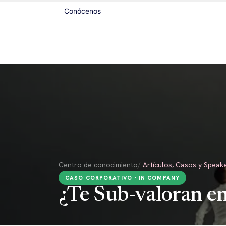
Ir al contenido
Conócenos
Inicio
Modalidades
In Company
SpeakerT
Centro de conocimiento
/
Artículos, Casos y Speak
CASO CORPORATIVO · IN COMPANY
¿Te Sub-valoran en