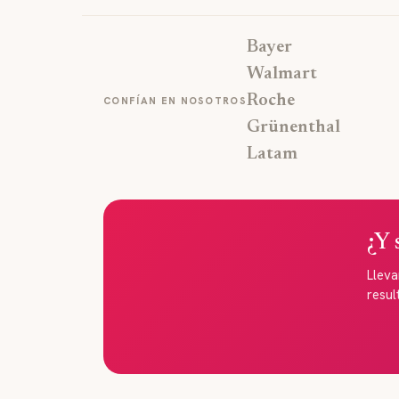
Bayer
Walmart
Roche
CONFÍAN EN NOSOTROS
Grünenthal
Latam
¿Y 
Llev
resul