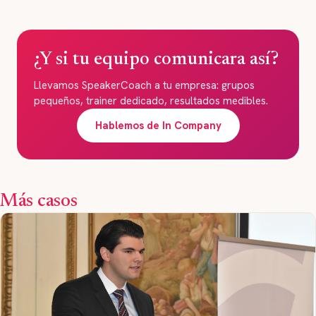
¿Y si tu equipo comunicara así?
Llevamos SpeakerCoach a tu empresa: grupos
pequeños, trainer dedicado, resultados medibles.
Hablemos de In Company
Más casos