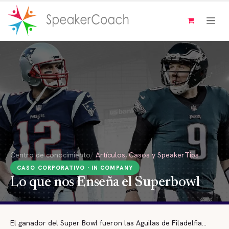
Ir al contenido
Centro de conocimiento
/
Artículos, Casos y SpeakerTips
CASO CORPORATIVO · IN COMPANY
Lo que nos Enseña el Superbowl
El ganador del Super Bowl fueron las Aguilas de Filadelfia...