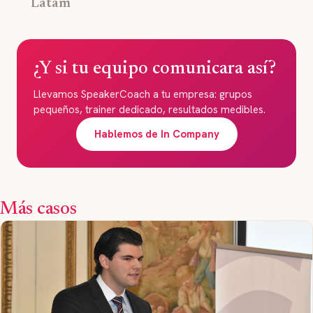
Latam
¿Y si tu equipo comunicara así?
Llevamos SpeakerCoach a tu empresa: grupos
pequeños, trainer dedicado, resultados medibles.
Hablemos de In Company
Más casos