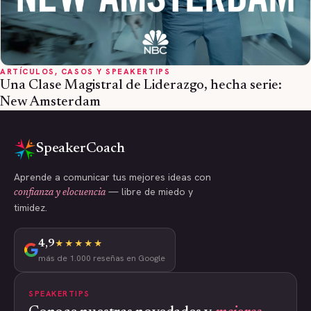
ARTÍCULOS, CASOS Y SPEAKERTIPS
Una Clase Magistral de Liderazgo, hecha serie:
New Amsterdam
SpeakerCoach
Aprende a comunicar tus mejores ideas con
— libre de miedo y
confianza y elocuencia
timidez.
4,9
★★★★★
más de 1.000 reseñas en Google
SPEAKERTIPS