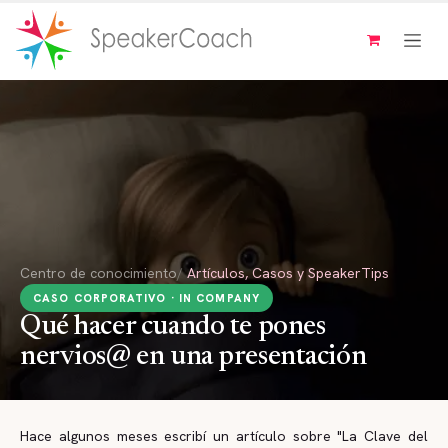
Ir al contenido
Centro de conocimiento
/
Artículos, Casos y SpeakerTips
CASO CORPORATIVO · IN COMPANY
Qué hacer cuando te pones
nervios@ en una presentación
Hace algunos meses escribí un artículo sobre "La Clave del