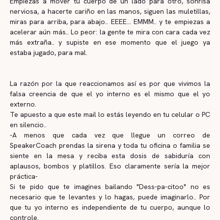
Empiezas a mover tu cuerpo de un lado para otro, sonrisa
nerviosa, a hacerte cariño en las manos, siguen las muletillas,
miras para arriba, para abajo.. EEEE... EMMM.. y te empiezas a
acelerar aún más.. Lo peor: la gente te mira con cara cada vez
más extraña.. y supiste en ese momento que el juego ya
estaba jugado, para mal.
La razón por la que reaccionamos así es por que vivimos la
falsa creencia de que el yo interno es el mismo que el yo
externo.
Te apuesto a que este mail lo estás leyendo en tu celular o PC
en silencio..
-A menos que cada vez que llegue un correo de
SpeakerCoach prendas la sirena y toda tu oficina o familia se
siente en la mesa y reciba esta dosis de sabiduría con
aplausos, bombos y platillos. Eso claramente sería la mejor
práctica-
Si te pido que te imagines bailando "Dess-pa-citoo" no es
necesario que te levantes y lo hagas, puede imaginarlo.. Por
que tu yo interno es independiente de tu cuerpo, aunque lo
controle.