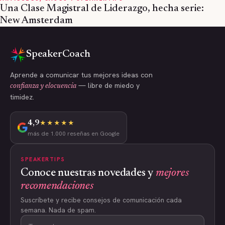
Una Clase Magistral de Liderazgo, hecha serie:
New Amsterdam
SpeakerCoach
Aprende a comunicar tus mejores ideas con
— libre de miedo y
confianza y elocuencia
timidez.
4,9
★★★★★
más de 1.000 reseñas en Google
SPEAKERTIPS
Conoce nuestras novedades y
mejores
recomendaciones
Suscríbete y recibe consejos de comunicación cada
semana. Nada de spam.