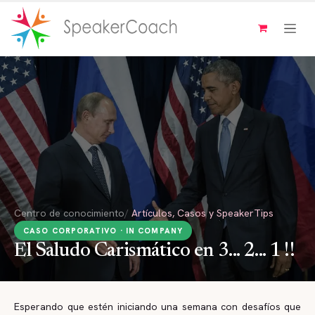
Ir al contenido
Centro de conocimiento
/
Artículos, Casos y SpeakerTips
CASO CORPORATIVO · IN COMPANY
El Saludo Carismático en 3... 2... 1 !!
Esperando que estén iniciando una semana con desafíos que