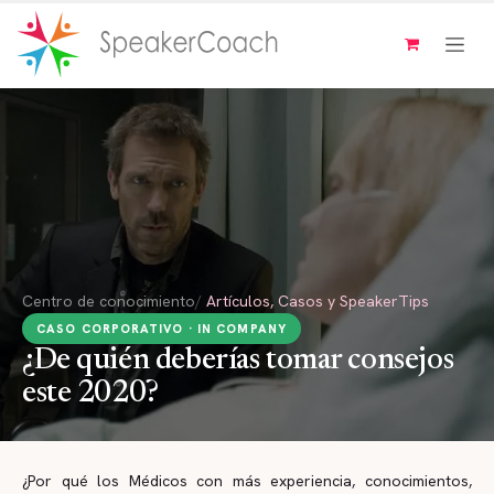
Ir al contenido
Centro de conocimiento
/
Artículos, Casos y SpeakerTips
CASO CORPORATIVO · IN COMPANY
¿De quién deberías tomar consejos
este 2020?
¿Por qué los Médicos con más experiencia, conocimientos,