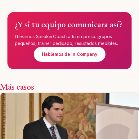
¿Y si tu equipo comunicara así?
Llevamos SpeakerCoach a tu empresa: grupos
pequeños, trainer dedicado, resultados medibles.
Hablemos de In Company
Más casos