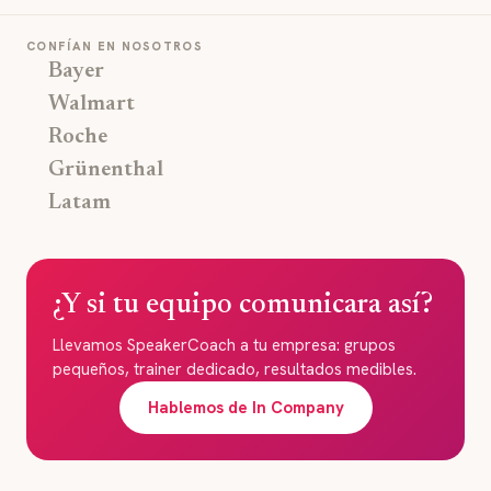
CONFÍAN EN NOSOTROS
Bayer
Walmart
Roche
Grünenthal
Latam
¿Y si tu equipo comunicara así?
Llevamos SpeakerCoach a tu empresa: grupos
pequeños, trainer dedicado, resultados medibles.
Hablemos de In Company