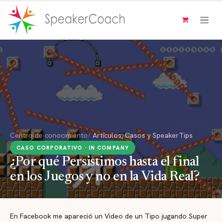
Ir al contenido
Centro de conocimiento
/
Artículos, Casos y SpeakerTips
CASO CORPORATIVO · IN COMPANY
¿Por qué Persistimos hasta el final
en los Juegos y no en la Vida Real?
En Facebook me apareció un Video de un Tipo jugando Super