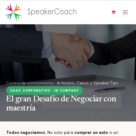
Ir al contenido
Centro de conocimiento
/
Artículos, Casos y SpeakerTips
CASO CORPORATIVO · IN COMPANY
El gran Desafío de Negociar con
maestría
Todos negociamos.
No solo para
comprar un auto
o un