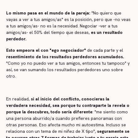
Lo mismo pasa en el mundo de la pareja:
"No quiero que
vayas a ver a tus amigos/as" es la posición, pero que -no veas
a tus amigos/as- no es la necesidad. Negociar -ver a tus
amigos/as- el 50% del tiempo que deseas,
es un resultado
perdedor.
Esto empeora el con "ego negociador"
de cada parte y el
resentimiento de los resultados perdedores acumulados.
"Como yo no puedo ver a tus amigos, entonces tu tampoco" y
así, se van sumando los resultados perdedores uno sobre
otro.
En realidad,
si al inicio del conflicto, conocieras la
verdadera necesidad, sea porque tu contraparte la revela o
porque la descubres, todo sería diferente
: "me siento como
una persona aburrido/a cuando prefieres panoramas con
otras personas. Eso afecta mucho mi autoestima. Incluso se
relaciona con un tema de mi niñez de X tipo",
seguramente se
te ocurren otras 7 formas de trabajar junto a tu pareja esta