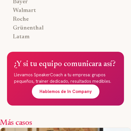
Bayer
Walmart
Roche
Grünenthal
Latam
¿Y si tu equipo comunicara así?
Llevamos SpeakerCoach a tu empresa: grupos
pequeños, trainer dedicado, resultados medibles.
Hablemos de In Company
Más casos