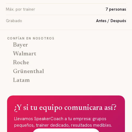
Máx. por trainer
7 personas
Grabado
Antes / Después
CONFÍAN EN NOSOTROS
Bayer
Walmart
Roche
Grünenthal
Latam
¿Y si tu equipo comunicara así?
Llevamos SpeakerCoach a tu empresa: grupos
pequeños, trainer dedicado, resultados medibles.