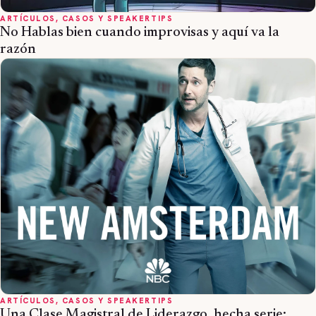
ARTÍCULOS, CASOS Y SPEAKERTIPS
No Hablas bien cuando improvisas y aquí va la
razón
ARTÍCULOS, CASOS Y SPEAKERTIPS
Una Clase Magistral de Liderazgo, hecha serie: