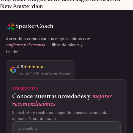
New Amsterdam
SpeakerCoach
Aprende a comunicar tus mejores ideas con
— libre de miedo y
confianza y elocuencia
timidez.
4,9
★★★★★
más de 1.000 reseñas en Google
SPEAKERTIPS
Conoce nuestras novedades y
mejores
recomendaciones
Suscríbete y recibe consejos de comunicación cada
semana. Nada de spam.